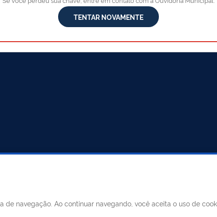
Se você perdeu sua chave, entre em contato com a Ouvidoria Municipal.
TENTAR NOVAMENTE
MUNICÍPIO DE MERIDIANO
Horário: segunda à sexta, das 0
SIC
das 13h às 17h
ncia de navegação. Ao continuar navegando, você aceita o uso de coo
Telefone
: (17) 3475-1116 (17) 34