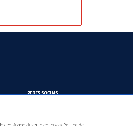
REDES SOCIAIS
Facebook
Twitter
LinkedIn
Instagram
Youtube
8h às 11h e
kies conforme descrito em nossa Política de
75-1124