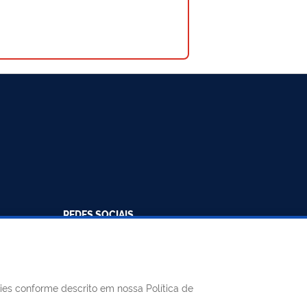
REDES SOCIAIS
Facebook
Twitter
LinkedIn
Instagram
Youtube
8h às 11h e
kies conforme descrito em nossa Política de
75-1124