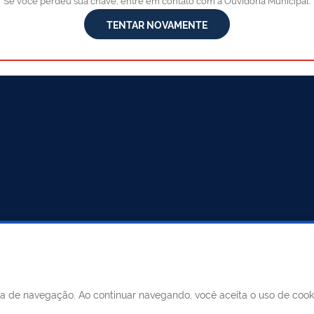
Se você perdeu sua chave, entre em contato com a Ouvidoria Municipal.
TENTAR NOVAMENTE
MUNICÍPIO DE MERIDIANO
Horário: segunda à sexta, das 0
SIC
das 13h às 17h
ncia de navegação. Ao continuar navegando, você aceita o uso de coo
Telefone
: (17) 3475-1116 (17) 34